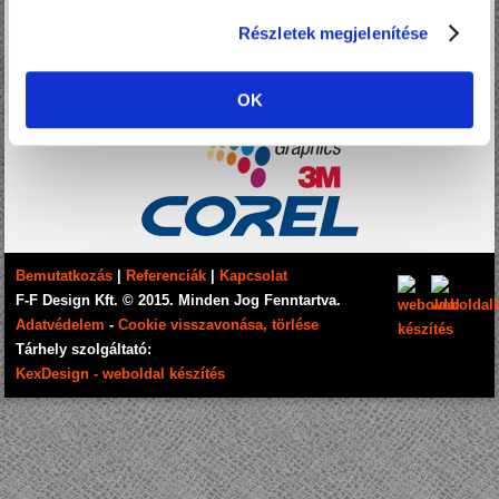
Részletek megjelenítése
OK
Bemutatkozás
|
Referenciák
|
Kapcsolat
F-F Design Kft. © 2015. Minden Jog Fenntartva.
Adatvédelem
-
Cookie visszavonása, törlése
Tárhely szolgáltató:
KexDesign - weboldal készítés