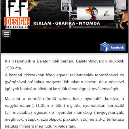
Kis csapatunk a Balaton déli partján, Balatonföldváron működik
1999 óta.
A kezdeti időszakban főleg egyedi reklámtáblák tervezésével és
gyártásával próbáltuk megvetni lábunkat a piacon, de a növekvő
igények hatására bővíteni kezdtük társaságunk tevékenységét.
Ma már a normál méretű színes lézer nyomattól kezdve, a
nagyformátumú (1,33m x 50m) digitális nyomatokon keresztül
(pl. multitábla) egészen a nyomdai munkákig (névjegykártyák,
meghívók, étlapok, szórólapok, plakátok, stb.) és a 3-D térhatású
betűkig mindent meg tudunk valósítani.