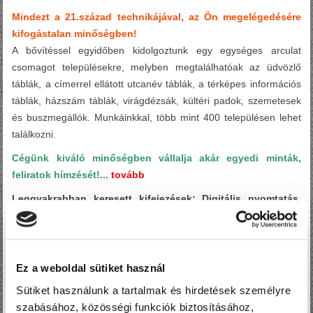
Mindezt a 21.század technikájával, az Ön megelégedésére
kifogástalan minőségben!
A bővítéssel egyidőben kidolgoztunk egy egységes arculat
csomagot településekre, melyben megtalálhatóak az üdvözlő
táblák, a címerrel ellátott utcanév táblák, a térképes információs
táblák, házszám táblák, virágdézsák, kültéri padok, szemetesek
és buszmegállók. Munkáinkkal, több mint 400 településen lehet
találkozni.
Cégünk kiváló minőségben vállalja akár egyedi minták,
feliratok hímzését!...
tovább
Leggyakrabban keresett kifejezések: Digitális nyomtatás,
fóliavágás, poszter, reklámtábla, matrica, falmatrica készítés
Balatonföldváron. Plakát, molinó, vászon, reklámdekoráció
kültérre, beltérre! F-F Design Kft. Balatonföldvár
Ez a weboldal sütiket használ
Sütiket használunk a tartalmak és hirdetések személyre
szabásához, közösségi funkciók biztosításához,