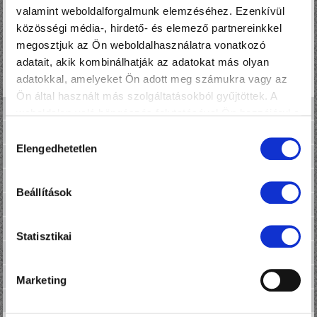
valamint weboldalforgalmunk elemzéséhez. Ezenkívül
közösségi média-, hirdető- és elemező partnereinkkel
megosztjuk az Ön weboldalhasználatra vonatkozó
adatait, akik kombinálhatják az adatokat más olyan
adatokkal, amelyeket Ön adott meg számukra vagy az
Ön által használt más szolgáltatásokból gyűjtöttek. A
HÍMZÉS
weboldalon való böngészés folytatásával Ön hozzájárul a
sütik használatához.
EGYEDI DEKORÁCIÓ
Hozzájárulás
Elengedhetetlen
kiválasztása
3D REKLÁMOK
CITYLIGHT
Beállítások
JÁRMŰDEKORÁCIÓ
AUTÓÜVEG FÓLIÁZÁS
Statisztikai
NYOMDAI MUNKÁK
TÁBLÁK, MOLINÓK
Marketing
TELEPÜLÉSDEKOR