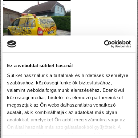
Ez a weboldal sütiket használ
Sütiket használunk a tartalmak és hirdetések személyre
szabásához, közösségi funkciók biztosításához,
valamint weboldalforgalmunk elemzéséhez. Ezenkívül
közösségi média-, hirdető- és elemező partnereinkkel
megosztjuk az Ön weboldalhasználatra vonatkozó
adatait, akik kombinálhatják az adatokat más olyan
adatokkal, amelyeket Ön adott meg számukra vagy az
Ön által használt más szolgáltatásokból gyűjtöttek. A
weboldalon való böngészés folytatásával Ön hozzájárul a